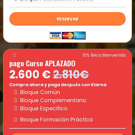
RESERVAR
10% Beca Bienvenida
pago Curso APLAZADO
2.600 €
2.810€
Compra ahora y paga después con Klarna
Bloque Común
Bloque Complementario
Bloque Especifico
Bloque Formación Práctica